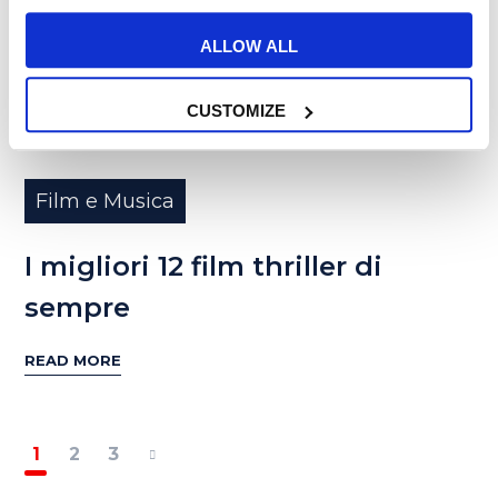
01
ALLOW ALL
FEB
CUSTOMIZE
Film e Musica
I migliori 12 film thriller di
sempre
READ MORE
1
2
3