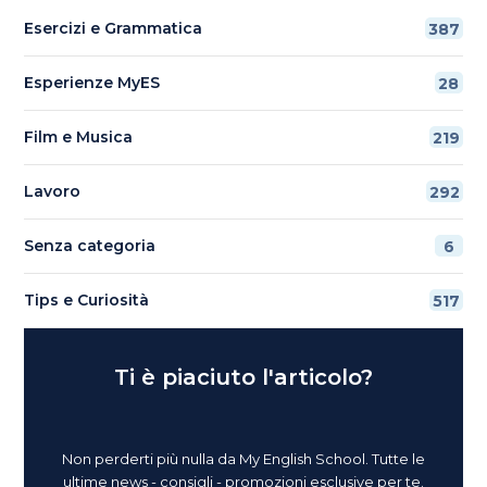
Esercizi e Grammatica
387
Esperienze MyES
28
Film e Musica
219
Lavoro
292
Senza categoria
6
Tips e Curiosità
517
Ti è piaciuto l'articolo?
Non perderti più nulla da My English School. Tutte le
ultime news - consigli - promozioni esclusive per te.