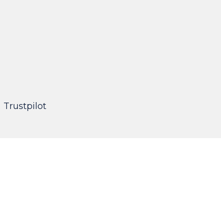
Giusy Pagano
UI Designer
Trustpilot