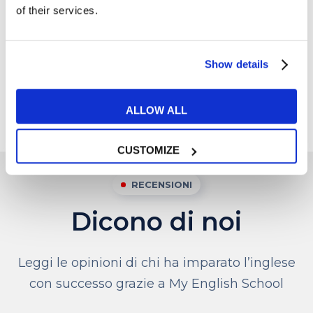
of their services.
approfondire gli argomenti dopo ogni
attività con l’insegnante. Non perdere
tempo, prova subito con
tre lezioni
Show details
gratuite in omaggio!
Richiedi informazioni
ALLOW ALL
CUSTOMIZE
RECENSIONI
Dicono di noi
Leggi le opinioni di chi ha imparato l’inglese
con successo grazie a My English School