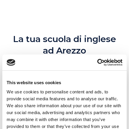
La tua scuola di inglese
ad Arezzo
Nei corsi di inglese live e a distanza di
MyES Arezzo ti attendono
lezioni
This website uses cookies
coinvolgenti e incentrate sulla
We use cookies to personalise content and ads, to
conversazione
per migliorare
provide social media features and to analyse our traffic.
immediatamente la fluidità del tuo
We also share information about your use of our site with
inglese. Inoltre, avrai accesso a una
our social media, advertising and analytics partners who
piattaforma digitale ricca di materiali
may combine it with other information that you’ve
provided to them or that they’ve collected from your use
extra per continuare ad esercitarti e