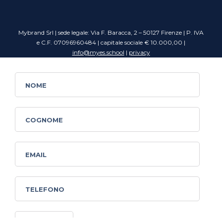
Mybrand Srl | sede legale: Via F. Baracca, 2 – 50127 Firenze | P. IVA
e C.F. 07096960484 | capitale sociale € 10.000,00 |
info@myes.school
|
privacy