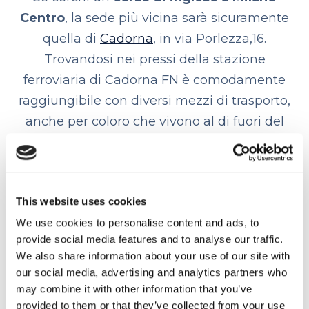
Centro
, la sede più vicina sarà sicuramente
quella di
Cadorna
, in via Porlezza,16.
Trovandosi nei pressi della stazione
ferroviaria di Cadorna FN è comodamente
raggiungibile con diversi mezzi di trasporto,
anche per coloro che vivono al di fuori del
Comune di Milano.
In alternativa puoi scegliere la
scuola di
inglese in Corso Sempione
, 37,
una
This website uses cookies
delle
ultime aperture di MyES al centro di
We use cookies to personalise content and ads, to
Milano. Situata in un contesto storico e
provide social media features and to analyse our traffic.
We also share information about your use of our site with
signorile è collegata perfettamente con
our social media, advertising and analytics partners who
mezzi di superficie come tram e bus o
may combine it with other information that you’ve
metropolitane.
provided to them or that they’ve collected from your use