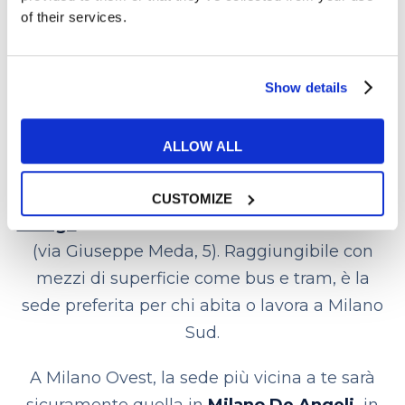
of their services.
Se cerchi una
scuola di inglese a Milano Est
(o Sud Est),
la più vicina a te sarà
sicuramente la sede di Milano Porta Romana,
Show details
in via Monte Nero, 22. La sede si trova a 400
m, 5 minuti a piedi, dalla metropolitana di
ALLOW ALL
Porta Romana. La
scuola
di inglese a Milano
preferita da chi abita o lavora nei pressi dei
CUSTOMIZE
Navigli
è la nuova sede in corso San Gottardo
(via Giuseppe Meda, 5). Raggiungibile con
mezzi di superficie come bus e tram, è la
sede preferita per chi abita o lavora a Milano
Sud.
A Milano Ovest, la sede più vicina a te sarà