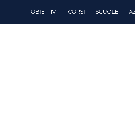
OBIETTIVI
CORSI
SCUOLE
A
rsi di inglese a Berg