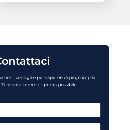
ontattaci
zioni, consigli o per saperne di più, compila
Ti ricontatteremo il prima possibile.