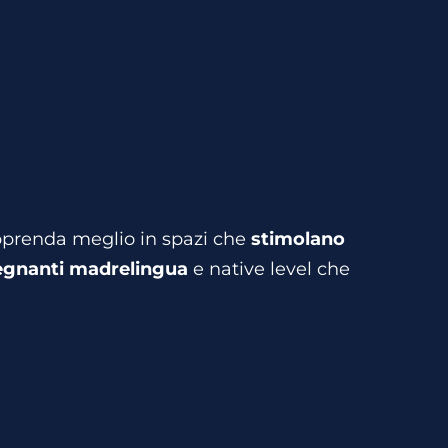
mo
apprenda meglio in spazi che
stimolano
egnanti madrelingua
e native level che