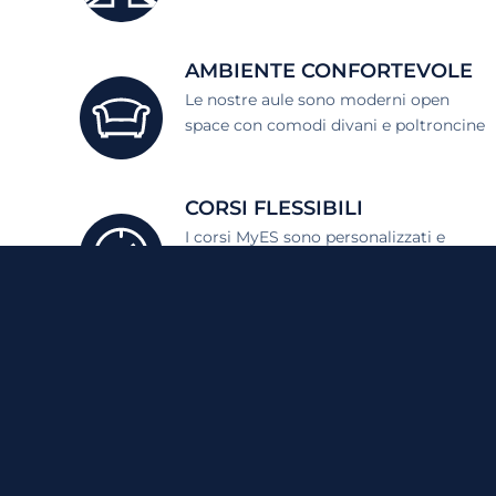
AMBIENTE CONFORTEVOLE
Le nostre aule sono moderni open
space con comodi divani e poltroncine
CORSI FLESSIBILI
I corsi MyES sono personalizzati e
ti permettono di imparare l'inglese con g