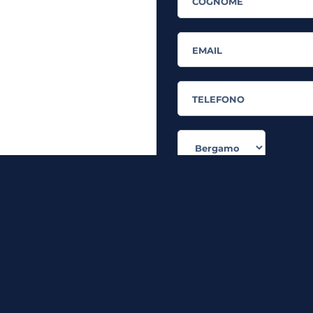
rande flessibilità!
In quanto di età superiore ai 
dati personali in conformità all’
i
Desidero ricevere comunicazi
servizi a marchio MyES
** le sedi contrassegnate con * offron
RICHIEDI INFORMAZIO