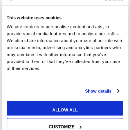
per contattarla: insieme sceglieremo il
percorso più adatto a te!
This website uses cookies
We use cookies to personalise content and ads, to
provide social media features and to analyse our traffic.
My English School
Venezia Corso del
We also share information about your use of our site with
Popolo
our social media, advertising and analytics partners who
may combine it with other information that you’ve
Corso del Popolo, 53/A
041 2689766
provided to them or that they’ve collected from your use
of their services.
Trustpilot
Show details
Contatta la sede
ALLOW ALL
CUSTOMIZE