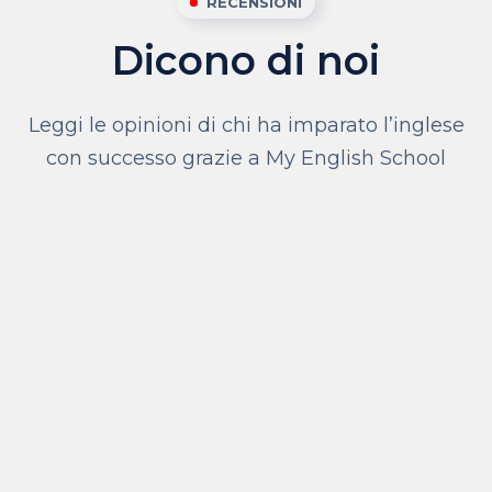
RECENSIONI
Dicono di noi
Leggi le opinioni di chi ha imparato l’inglese
con successo grazie a My English School
Assolutamente stimolante
My English Family
Un'ott