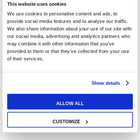
My English School
Modena Via Formigina
This website uses cookies
We use cookies to personalise content and ads, to
Via Carlo Cattaneo, 56
059 2929592
provide social media features and to analyse our traffic.
We also share information about your use of our site with
our social media, advertising and analytics partners who
may combine it with other information that you’ve
Trustpilot
provided to them or that they’ve collected from your use
of their services.
Contatta la sede
Show details
ALLOW ALL
CUSTOMIZE