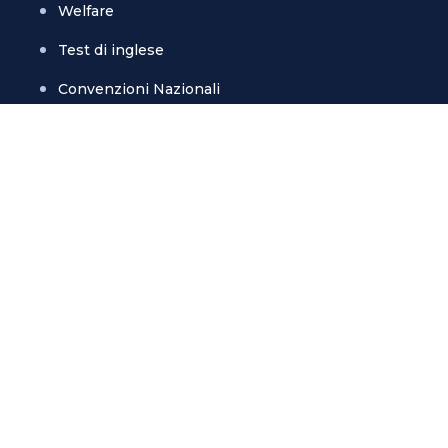
Welfare
Test di inglese
Convenzioni Nazionali
Magazine
3 Lezioni Omaggio
Welfare
Test di inglese
Convenzioni Nazionali