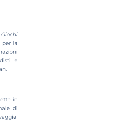
I Giochi
 per la
mazioni
disti e
an.
ette in
nale di
vaggia: