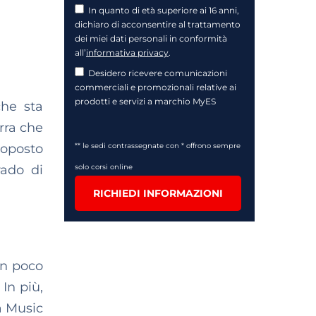
In quanto di età superiore ai 16 anni,
dichiaro di acconsentire al trattamento
dei miei dati personali in conformità
all’
informativa privacy
.
Desidero ricevere comunicazioni
commerciali e promozionali relative ai
prodotti e servizi a marchio MyES
che sta
erra che
roposto
** le sedi contrassegnate con * offrono sempre
rado di
solo corsi online
RICHIEDI INFORMAZIONI
in poco
 In più,
sa Music