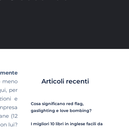
tamente
Articoli recenti
 o meno
ui, per
zioni e
Cosa significano red flag,
impresa
gaslighting e love bombing?
ane (12
I migliori 10 libri in inglese facili da
on lui?