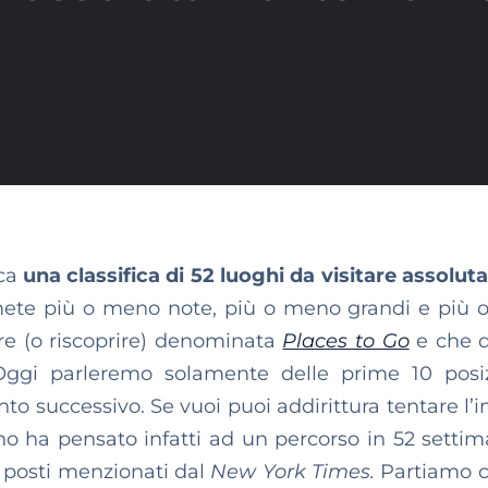
ca
una classifica di 52 luoghi da visitare assolu
 mete più o meno note, più o meno grandi e più
rire (o riscoprire) denominata
Places to Go
e che q
 Oggi parleremo solamente delle prime 10 posi
 successivo. Se vuoi puoi addirittura tentare l’
cuno ha pensato infatti ad un percorso in 52 settim
 i posti menzionati dal
New York Times.
Partiamo c