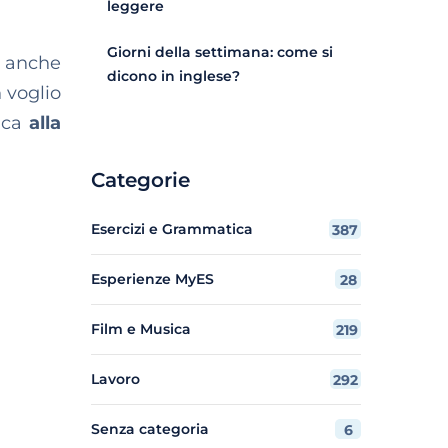
leggere
Giorni della settimana: come si
e anche
dicono in inglese?
n voglio
fica
alla
Categorie
Esercizi e Grammatica
387
Esperienze MyES
28
Film e Musica
219
Lavoro
292
Senza categoria
6