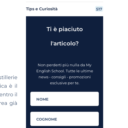
Tips e Curiosità
517
Ti è piaciuto
l'articolo?
Non perderti più nulla da My
English School. Tutte le ultime
illerie
news - consigli - promozioni
esclusive per te.
ca è il
entro il
rea già