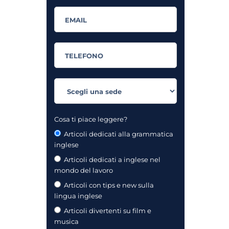
Cosa ti piace leggere?
Articoli dedicati alla grammatica
inglese
Articoli dedicati a inglese nel
mondo del lavoro
Articoli con tips e new sulla
lingua inglese
Articoli divertenti su film e
musica