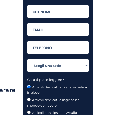
Cosa ti piace leggere?
Articoli dedicati alla grammatica
arare
inglese
Articoli dedicati a inglese nel
mondo del lavoro
Articoli con tips e new sulla