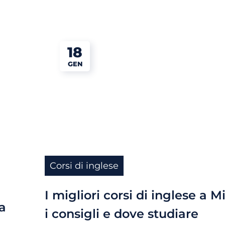
18
GEN
Corsi di inglese
I migliori corsi di inglese a M
a
i consigli e dove studiare