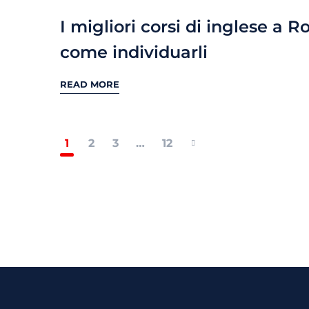
I migliori corsi di inglese a 
come individuarli
READ MORE
1
2
3
…
12