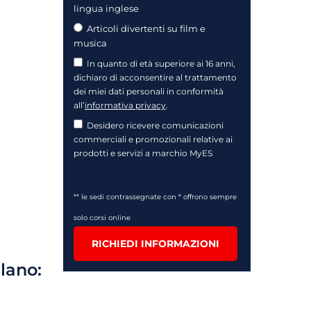
lingua inglese
Articoli divertenti su film e
musica
In quanto di età superiore ai 16 anni,
dichiaro di acconsentire al trattamento
dei miei dati personali in conformità
all’
informativa privacy
.
Desidero ricevere comunicazioni
commerciali e promozionali relative ai
prodotti e servizi a marchio MyES
** le sedi contrassegnate con * offrono sempre
solo corsi online
RICHIEDI INFORMAZIONI
ilano: