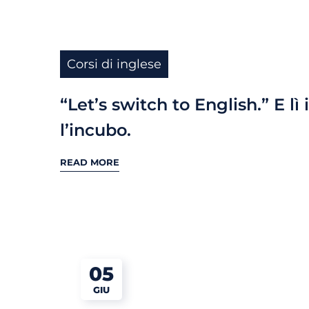
Corsi di inglese
“Let’s switch to English.” E lì 
l’incubo.
READ MORE
05
GIU