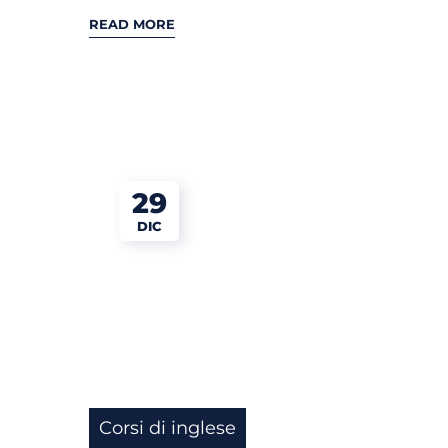
READ MORE
29
DIC
Corsi di inglese