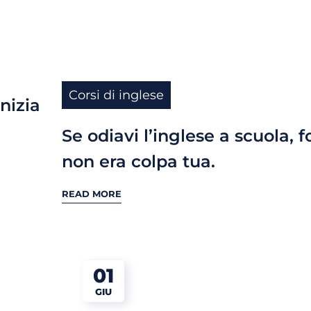
Corsi di inglese
inizia
Se odiavi l’inglese a scuola, f
non era colpa tua.
READ MORE
01
GIU