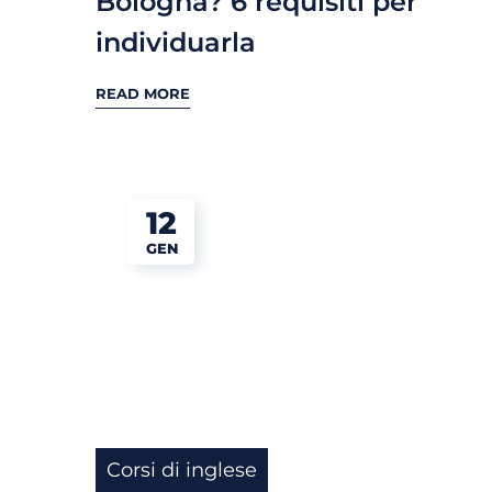
Bologna? 6 requisiti per
individuarla
READ MORE
12
GEN
Corsi di inglese