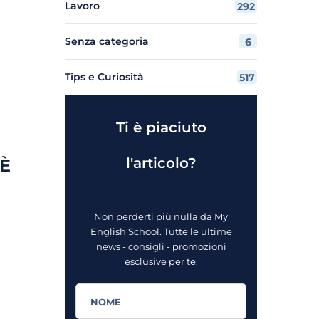
Lavoro
292
Senza categoria
6
Tips e Curiosità
517
Ti è piaciuto
l'articolo?
 È
Non perderti più nulla da My
English School. Tutte le ultime
news - consigli - promozioni
esclusive per te.