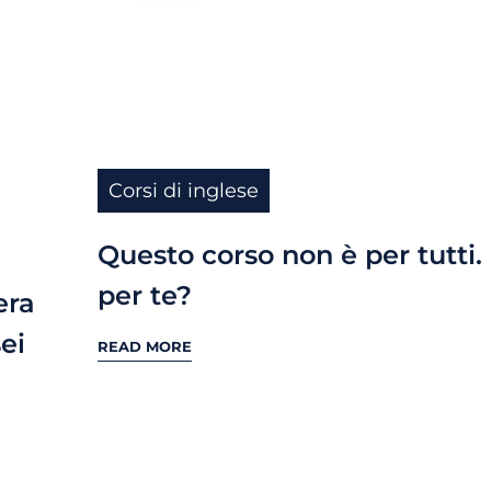
Corsi di inglese
Questo corso non è per tutti.
per te?
era
sei
READ MORE