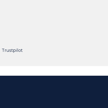
Giusy Pagano
UI Designer
Trustpilot