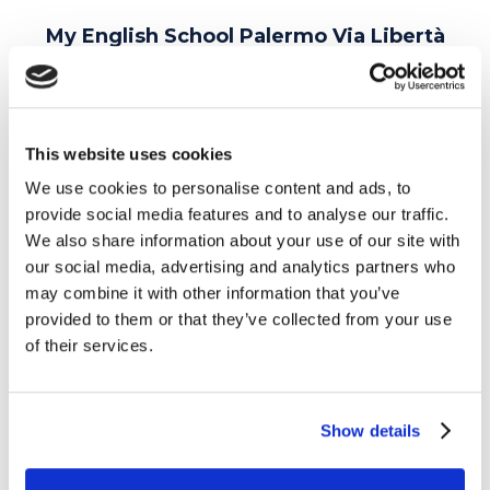
My English School
Palermo Via Libertà
Via della Libertà 191, C-D-E
091 306962
This website uses cookies
We use cookies to personalise content and ads, to
Trustpilot
provide social media features and to analyse our traffic.
We also share information about your use of our site with
our social media, advertising and analytics partners who
My English School
Palermo Viale Regione
may combine it with other information that you’ve
Siciliana
provided to them or that they’ve collected from your use
of their services.
Viale Regione Siciliana Sud Est, 708/710
091
2741038
Show details