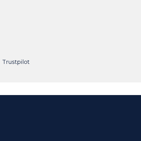
UI Designer
Trustpilot