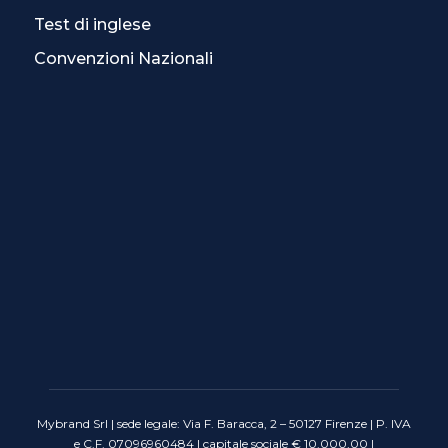
Test di inglese
Convenzioni Nazionali
Mybrand Srl | sede legale: Via F. Baracca, 2 – 50127 Firenze | P. IVA
e C.F. 07096960484 | capitale sociale € 10.000,00 |