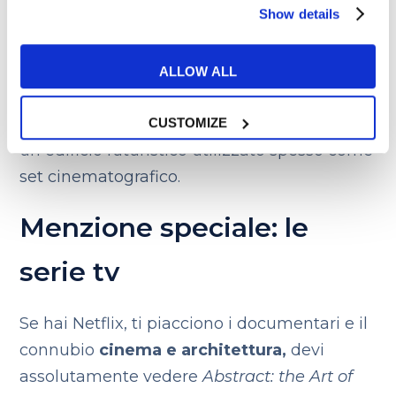
Show details
stupefacente location della “Gattaca
Corporation” in
Gattaca – La porta
dell’universo.
Una struttura realmente
ALLOW ALL
esistente situata oltre il Golden Gate Bridge
e distante circa 15 miglia da San Francisco:
CUSTOMIZE
un edificio futuristico utilizzato spesso come
set cinematografico.
Menzione speciale: le
serie tv
Se hai Netflix, ti piacciono i documentari e il
connubio
cinema e architettura,
devi
assolutamente vedere
Abstract: the Art of