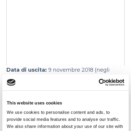
Data di uscita:
9 novembre 2018 (negli
USA).
Da vedere perché:
la storia del Grinch
regala inaspettati spunti educativi ed è uno
This website uses cookies
dei
film di animazione più belli in uscita
We use cookies to personalise content and ads, to
nel 2018.
provide social media features and to analyse our traffic.
We also share information about your use of our site with