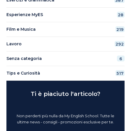
387
Esperienze MyES
28
Film e Musica
219
Lavoro
292
Senza categoria
6
Tips e Curiosità
517
Ti è piaciuto l'articolo?
Non perderti più nulla da My English School. Tutte le
ultime news - consigli - promozioni esclusive per te.