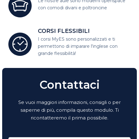
Le nostre aule sono moderni open
space
con comodi divani e poltroncine
CORSI FLESSIBILI
I corsi MyES sono personalizzati e
ti
permettono di imparare l'inglese con
grande flessibilità!
Contattaci
Se vuoi maggiori informazioni, consigli o per
saperne di più, compila questo modulo. Ti
ricontatteremo il prima possibile.