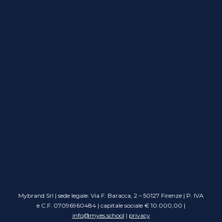
Mybrand Srl | sede legale: Via F. Baracca, 2 – 50127 Firenze | P. IVA
e C.F. 07096960484 | capitale sociale € 10.000,00 |
info@myes.school
|
privacy