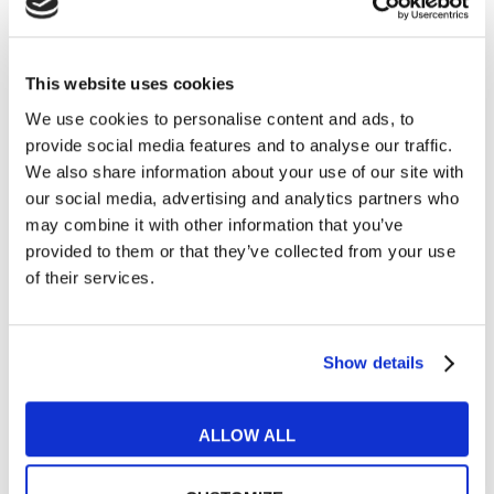
percorso più adatto a te!
This website uses cookies
My English School
Monza e Brianza
We use cookies to personalise content and ads, to
provide social media features and to analyse our traffic.
Via L. Pavoni, 1
039 2312110
Monza
We also share information about your use of our site with
our social media, advertising and analytics partners who
may combine it with other information that you’ve
provided to them or that they’ve collected from your use
Trustpilot
of their services.
Contatta la sede
Show details
ALLOW ALL