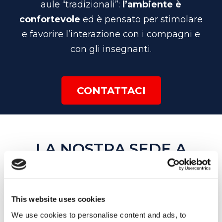
aule “tradizionali”:
l’ambiente è
confortevole
ed è pensato per stimolare
e favorire l’interazione con i compagni e
con gli insegnanti.
CONTATTACI
LA NOSTRA SEDE A
GENOVA
Scegli la scuola My English School più vicina
This website uses cookies
per contattarla: insieme sceglieremo il
We use cookies to personalise content and ads, to