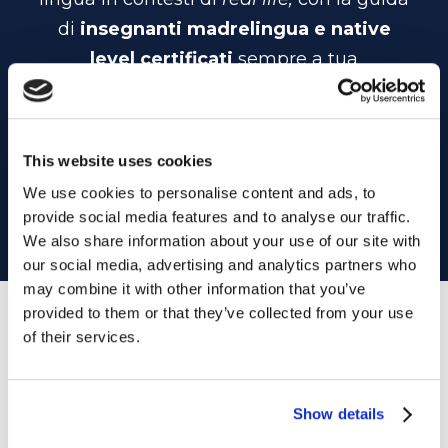
di
insegnanti madrelingua e native
level certificati
sempre a tua
disposizione! Non solo: potrai sempre
scegliere i giorni e gli orari in cui
frequentare i corsi!
This website uses cookies
We use cookies to personalise content and ads, to
provide social media features and to analyse our traffic.
CONTATTACI
We also share information about your use of our site with
our social media, advertising and analytics partners who
may combine it with other information that you’ve
provided to them or that they’ve collected from your use
of their services.
LA NOSTRA SEDE A
RAVENNA
Show details
Scegli la scuola My English School più vicina