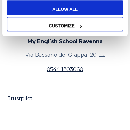
per contattarla: insieme sceglieremo il
ALLOW ALL
percorso più adatto a te!
CUSTOMIZE
My English School Ravenna
Via Bassano del Grappa, 20-22
0544 1803060
Trustpilot