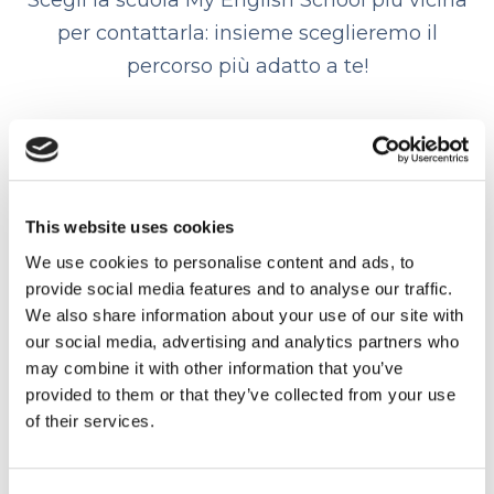
Scegli la scuola My English School più vicina
per contattarla: insieme sceglieremo il
percorso più adatto a te!
My English School
Bologna Via dei Mille
Via dei Mille, 8A
051 251818
This website uses cookies
We use cookies to personalise content and ads, to
provide social media features and to analyse our traffic.
We also share information about your use of our site with
Trustpilot
our social media, advertising and analytics partners who
may combine it with other information that you’ve
provided to them or that they’ve collected from your use
Contatta la sede
of their services.
My English School
Bologna Via Mazzini