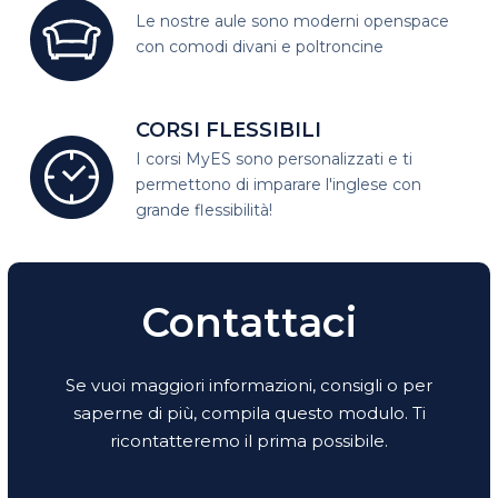
Le nostre aule sono moderni open
space
con comodi divani e poltroncine
CORSI FLESSIBILI
I corsi MyES sono personalizzati e
ti
permettono di imparare l'inglese con
grande flessibilità!
Contattaci
Se vuoi maggiori informazioni, consigli o per
saperne di più, compila questo modulo. Ti
ricontatteremo il prima possibile.