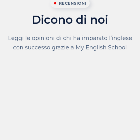
RECENSIONI
Dicono di noi
Leggi le opinioni di chi ha imparato l’inglese
con successo grazie a My English School
Assolutamente stimolante
My English Family
Un'ott