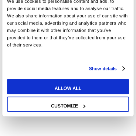
We use cookies to personalise content and ads, to
My English School Lucca
provide social media features and to analyse our traffic.
We also share information about your use of our site with
Via Pisana, 9
our social media, advertising and analytics partners who
may combine it with other information that you’ve
0583 1647315
provided to them or that they’ve collected from your use
of their services.
Trustpilot
Show details
Contatta la sede
ALLOW ALL
CUSTOMIZE