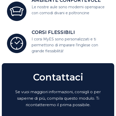
AMBIENTE CONFORTEVOLE
Le nostre aule sono moderni open
space
con comodi divani e poltroncine
CORSI FLESSIBILI
I corsi MyES sono personalizzati e
ti
permettono di imparare l'inglese con
grande flessibilità!
Contattaci
Se vuoi maggiori informazioni, consigli o per
saperne di più, compila questo modulo. Ti
ricontatteremo il prima possibile.