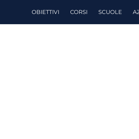
OBIETTIVI
CORSI
SCUOLE
A
si di inglese professio