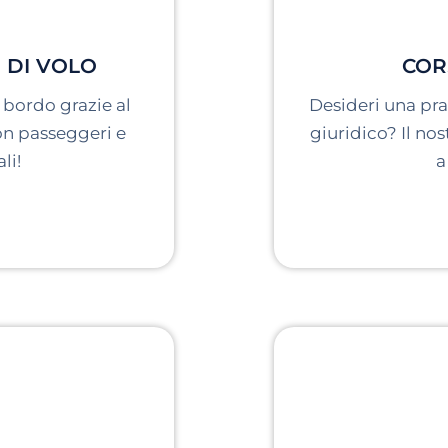
 DI VOLO
COR
i bordo grazie al
Desideri una pra
con passeggeri e
giuridico? Il nos
li!
a