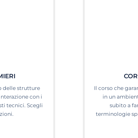
IERI
COR
 delle strutture
Il corso che gar
’interazione con i
in un ambiente
ti tecnici. Scegli
subito a fa
zioni.
terminologie spe