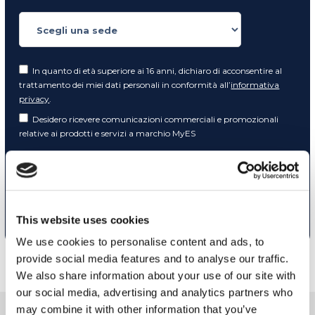
In quanto di età superiore ai 16 anni, dichiaro di acconsentire al
trattamento dei miei dati personali in conformità all’
informativa
privacy
.
Desidero ricevere comunicazioni commerciali e promozionali
relative ai prodotti e servizi a marchio MyES
** le sedi contrassegnate con * offrono sempre solo corsi online
RICHIEDI INFORMAZIONI
This website uses cookies
We use cookies to personalise content and ads, to
provide social media features and to analyse our traffic.
We also share information about your use of our site with
our social media, advertising and analytics partners who
may combine it with other information that you’ve