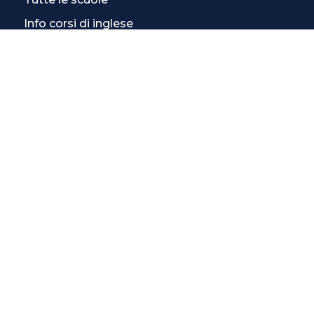
Info corsi di inglese
SCOPRI DI PIÙ
Magazine
3 Lezioni Omaggio
Welfare
Test di inglese
Convenzioni Nazionali