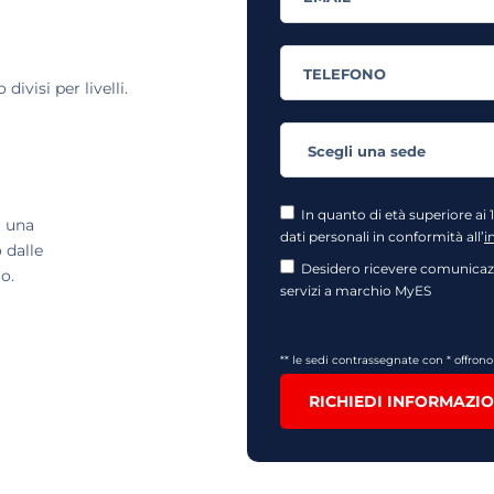
ivisi per livelli.
In quanto di età superiore ai 
i una
dati personali in conformità all’
i
 dalle
Desidero ricevere comunicazi
o.
servizi a marchio MyES
** le sedi contrassegnate con * offron
RICHIEDI INFORMAZIO