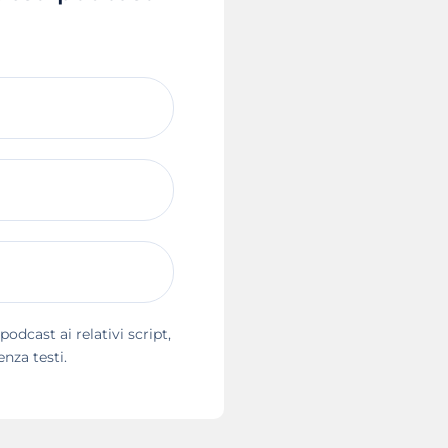
dcast ai relativi script,
nza testi.