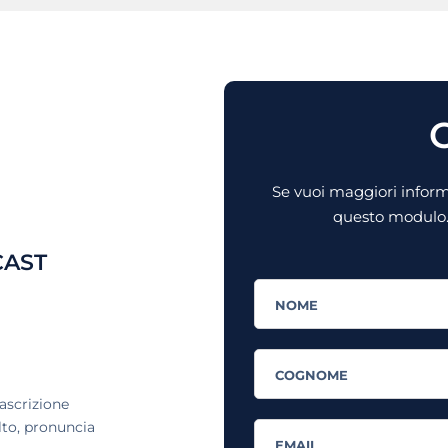
C
Se vuoi maggiori informa
questo modulo. 
CAST
rascrizione
olto, pronuncia