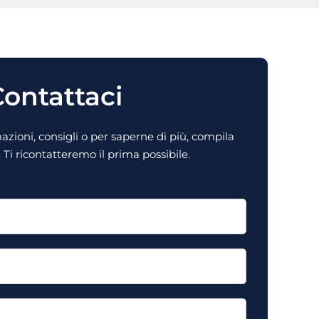
ontattaci
zioni, consigli o per saperne di più, compila
Ti ricontatteremo il prima possibile.