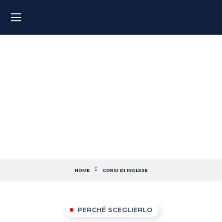
I migliori corsi di inglese per
studenti (universitari e non)
HOME
CORSI DI INGLESE
PERCHÉ SCEGLIERLO