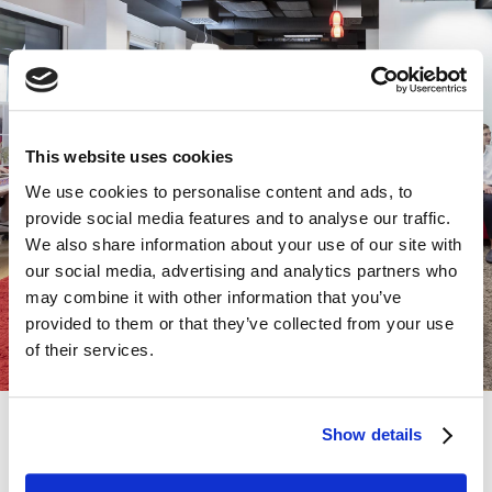
Cerca la sede più vicina
Siamo presenti in tutta Italia: se hai bisogno di
maggiori informazioni
sui corsi, cerca sulla
This website uses cookies
mappa il centro MyES più vicino!
We use cookies to personalise content and ads, to
provide social media features and to analyse our traffic.
We also share information about your use of our site with
our social media, advertising and analytics partners who
TROVA LA SEDE PIÙ VICINA A TE
may combine it with other information that you’ve
provided to them or that they’ve collected from your use
of their services.
Show details
Scopri i format dei nostri corsi