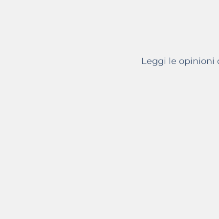
Leggi le opinioni
My Eng
Volevo r