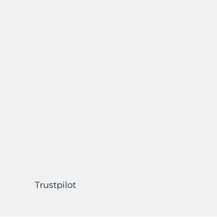
tutti g
ogni gi
Per me 
diverte 
Grazie!!
Trustpilot