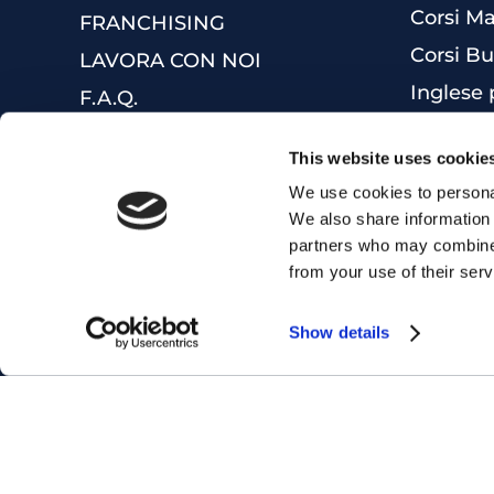
Corsi Ma
FRANCHISING
Corsi Bu
LAVORA CON NOI
Inglese 
F.A.Q.
Ottieni 
DIVERSITY POLICY
This website uses cookie
Corsi di
MYES WORLD
We use cookies to personal
Corsi di 
We also share information 
Corso di
partners who may combine i
from your use of their serv
Show details