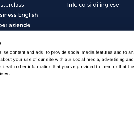
sterclass
Info corsi di inglese
siness English
per aziende
una certificazione
s
 inglese online
ise content and ads, to provide social media features and to anal
inglese individuali
about your use of our site with our social media, advertising and
 inglese intensivo
t with other information that you’ve provided to them or that the
ices.