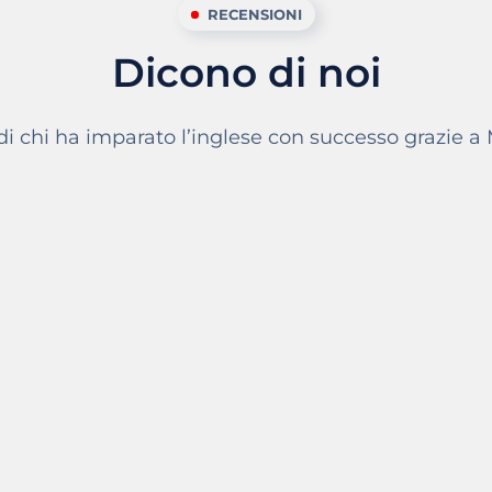
RECENSIONI
Dicono di noi
 di chi ha imparato l’inglese con successo grazie a
lish Family
Assolutamente stimolante
ingraziarvi per la gentilezza, perseveranza, qu
Ho cominciato solo da un mese, ma sento 
colmato in parte molte delle mie insicurezze 
Il metodo
accoglie