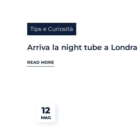
Tips e Curiosità
Arriva la night tube a Londra
READ MORE
12
MAG