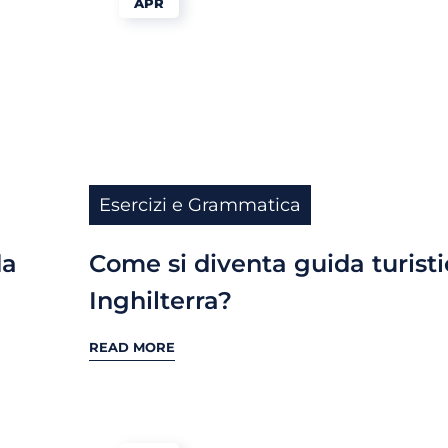
APR
Esercizi e Grammatica
da
Come si diventa guida turisti
Inghilterra?
READ MORE