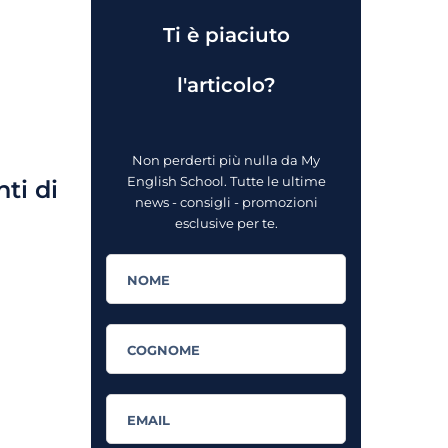
Ti è piaciuto
l'articolo?
Non perderti più nulla da My
English School. Tutte le ultime
ti di
news - consigli - promozioni
esclusive per te.