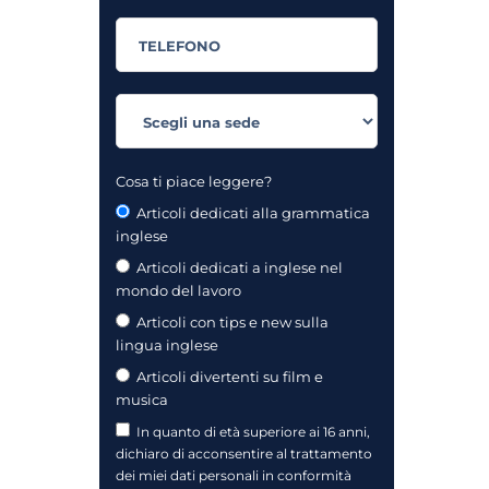
Cosa ti piace leggere?
Articoli dedicati alla grammatica
inglese
Articoli dedicati a inglese nel
mondo del lavoro
Articoli con tips e new sulla
lingua inglese
Articoli divertenti su film e
musica
In quanto di età superiore ai 16 anni,
dichiaro di acconsentire al trattamento
dei miei dati personali in conformità