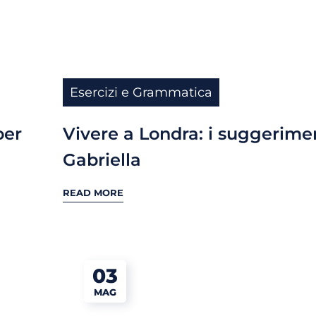
Esercizi e Grammatica
per
Vivere a Londra: i suggerimen
Gabriella
READ MORE
03
MAG