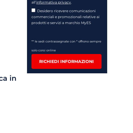
all’
informativa privacy
.
Desidero ricevere comunicazioni
commerciali e promozionali relative ai
prodotti e servizi a marchio MyES
** le sedi contrassegnate con * offrono sempre
solo corsi online
RICHIEDI INFORMAZIONI
ca in