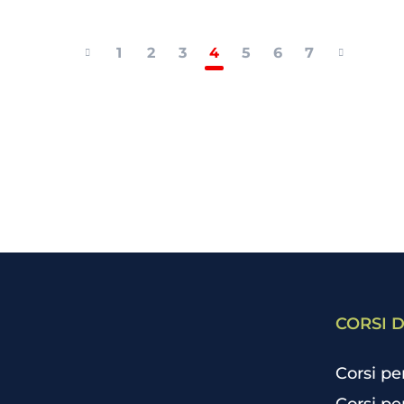
1
2
3
4
5
6
7
CORSI D
Corsi pe