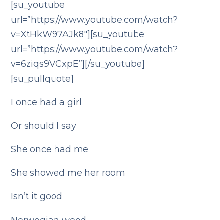
[su_youtube
url=”https://www.youtube.com/watch?
v=XtHkW97AJk8″][su_youtube
url=”https://www.youtube.com/watch?
v=6ziqs9VCxpE”][/su_youtube]
[su_pullquote]
I once had a girl
Or should I say
She once had me
She showed me her room
Isn’t it good