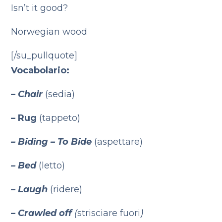
Isn’t it good?
Norwegian wood
[/su_pullquote]
Vocabolario:
– Chair
(sedia)
– Rug
(tappeto)
– Biding – To Bide
(aspettare)
– Bed
(letto)
– Laugh
(ridere)
– Crawled off
(
strisciare fuori
)