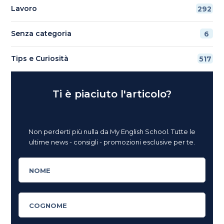
Lavoro
292
Senza categoria
6
Tips e Curiosità
517
Ti è piaciuto l'articolo?
Non perderti più nulla da My English School. Tutte le
ultime news - consigli - promozioni esclusive per te.