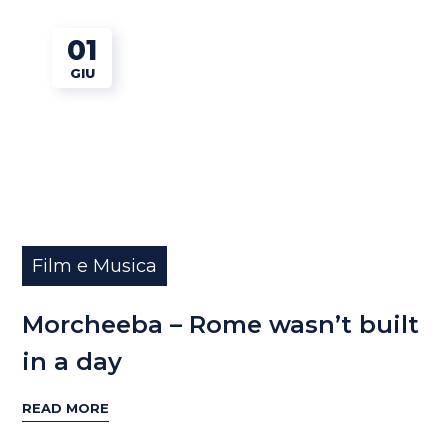
01
GIU
Film e Musica
Morcheeba – Rome wasn’t built
in a day
READ MORE