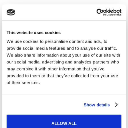
Categorie
This website uses cookies
Esercizi e Grammatica
We use cookies to personalise content and ads, to
387
provide social media features and to analyse our traffic.
We also share information about your use of our site with
Esperienze MyES
28
our social media, advertising and analytics partners who
may combine it with other information that you’ve
Film e Musica
219
provided to them or that they’ve collected from your use
of their services.
Lavoro
292
Senza categoria
6
Show details
Tips e Curiosità
517
ALLOW ALL