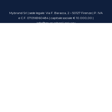
Mybrand Srl | sede legale: Via F. Baracca, 2 – 50127 Firenze | P. IVA
e C.F. 07096960484 | capitale sociale € 10.000,00 |
info@myes.school
|
privacy