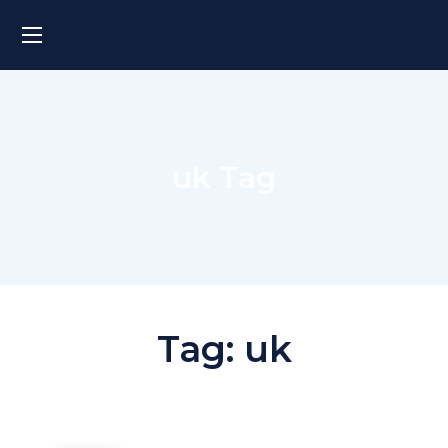
uk Tag
Tag:
uk