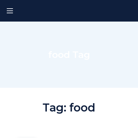
food Tag
Tag:
food