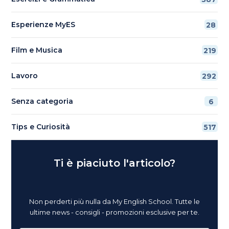
Esperienze MyES
28
Film e Musica
219
Lavoro
292
Senza categoria
6
Tips e Curiosità
517
Ti è piaciuto l'articolo?
Non perderti più nulla da My English School. Tutte le
ultime news - consigli - promozioni esclusive per te.