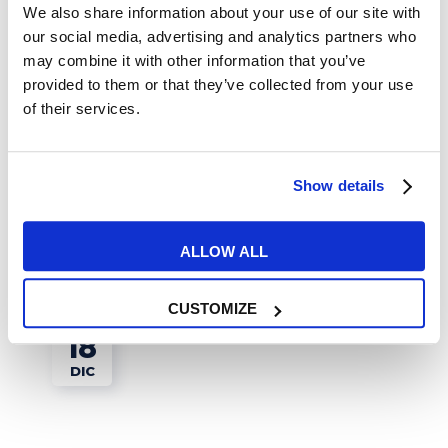
We also share information about your use of our site with
our social media, advertising and analytics partners who
may combine it with other information that you’ve
provided to them or that they’ve collected from your use
Tips e Curiosità
of their services.
Come descrivere il cibo in
inglese
Show details
READ MORE
ALLOW ALL
CUSTOMIZE
18
DIC