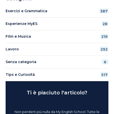
Esercizi e Grammatica
387
Esperienze MyES
28
Film e Musica
219
Lavoro
292
Senza categoria
6
Tips e Curiosità
517
Ti è piaciuto l'articolo?
Non perderti più nulla da My English School. Tutte le