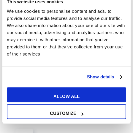
MAR
This website uses cookies
We use cookies to personalise content and ads, to
provide social media features and to analyse our traffic.
We also share information about your use of our site with
our social media, advertising and analytics partners who
may combine it with other information that you’ve
provided to them or that they’ve collected from your use
of their services.
Lavoro
Soft Skills: cosa sono e l’elenco
Show details
delle più richieste dalle aziende
ALLOW ALL
READ MORE
CUSTOMIZE