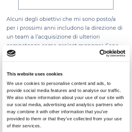
Alcuni degli obiettivi che mi sono posto/a
per i prossimi anni includono la direzione di
un team a l’acquisizione di ulteriori
competenze come
project manager
. Sono
molto interessato alle opportunità che
questo lavoro mi fornirebbe, dato che le
ritengo una solida base per i miei progetti
This website uses cookies
lavorativi a lungo termine e che mi
We use cookies to personalise content and ads, to
consentiranno di crescere all’interno
provide social media features and to analyse our traffic.
We also share information about your use of our site with
dell’azienda grazie alle
skills
che avrò
our social media, advertising and analytics partners who
acquisito
may combine it with other information that you’ve
provided to them or that they’ve collected from your use
Anche qui, dando questa risposta al
of their services.
colloquio in inglese rassicura i datori di