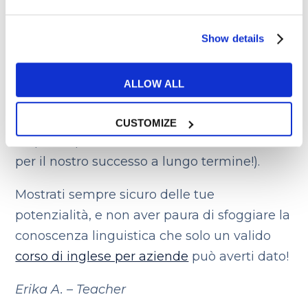
lavoro sul fatto che
abbiamo tutto
l’interesse a restare in azienda a lungo.
Show details
Diversamente, non ci mostreremmo tanto
interessati ai percorsi e alle opportunità
ALLOW ALL
della posizione in oggetto (siamo addirittura
convinti che saranno proprio le abilità
CUSTOMIZE
acquisite presso di loro ad essere la chiave
per il nostro successo a lungo termine!).
Mostrati sempre sicuro delle tue
potenzialità, e non aver paura di sfoggiare la
conoscenza linguistica che solo un valido
corso di inglese per aziende
può averti dato!
Erika A. – Teacher