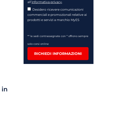
all’
informativa privacy
.
Desidero ricevere comunicazioni
commerciali e promozionali relative ai
prodotti e servizi a marchio MyES
** le sedi contrassegnate con * offrono sempre
solo corsi online
RICHIEDI INFORMAZIONI
 in