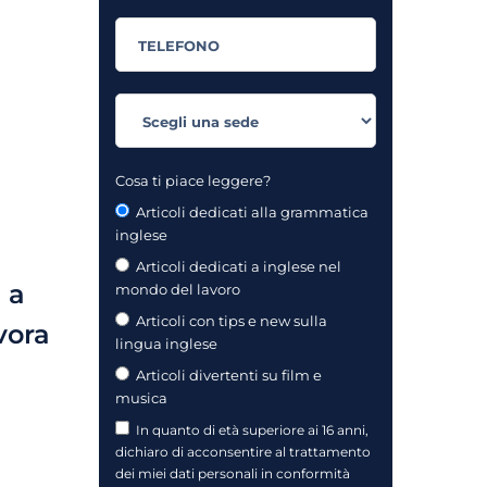
Cosa ti piace leggere?
Articoli dedicati alla grammatica
inglese
Articoli dedicati a inglese nel
 a
mondo del lavoro
Articoli con tips e new sulla
vora
lingua inglese
Articoli divertenti su film e
musica
In quanto di età superiore ai 16 anni,
dichiaro di acconsentire al trattamento
dei miei dati personali in conformità