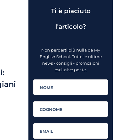
Ti è piaciuto
l'articolo?
Non perderti più nulla da My
English School. Tutte le ultime
news - consigli - promozioni
esclusive per te.
i:
giani