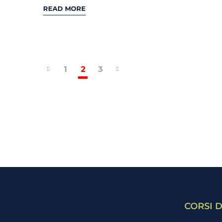
READ MORE
1
2
3
CORSI D