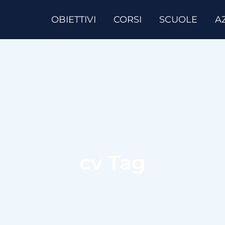
OBIETTIVI
CORSI
SCUOLE
A
cv Tag