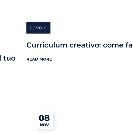
Lavoro
Curriculum creativo: come fa
l tuo
READ MORE
08
NOV