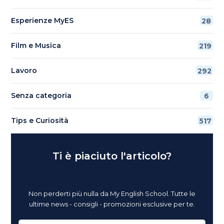
Esperienze MyES
28
Film e Musica
219
Lavoro
292
Senza categoria
6
Tips e Curiosità
517
Ti è piaciuto l'articolo?
Non perderti più nulla da My English School. Tutte le
ultime news - consigli - promozioni esclusive per te.