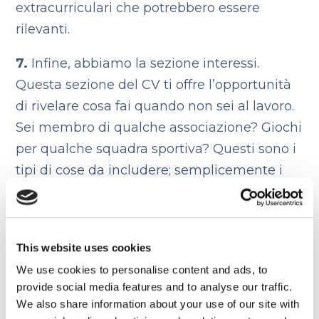
extracurriculari che potrebbero essere
rilevanti.
7.
Infine, abbiamo la sezione interessi.
Questa sezione del CV ti offre l’opportunità
di rivelare cosa fai quando non sei al lavoro.
Sei membro di qualche associazione? Giochi
per qualche squadra sportiva? Questi sono i
tipi di cose da includere; semplicemente i
tuoi hobby e le tue passioni.
Dopo questa carrellata di info, ho pensato
che proporti qualche esempio di cv
This website uses cookies
potrebbe esserti utile per prendere
We use cookies to personalise content and ads, to
provide social media features and to analyse our traffic.
ispirazione: guarda questi
cv in inglese di
We also share information about your use of our site with
un tirocinante
!