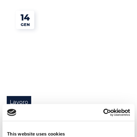
14
GEN
Lavoro
6 offerte di lavoro all’estero
READ MORE
This website uses cookies