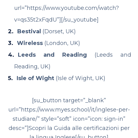
url=”https://www.youtube.com/watch?
v=qs35t2xFqdU”][/su_youtube]
Bestival
(Dorset, UK)
Wireless
(London, UK)
Leeds and Reading
(Leeds and
Reading, UK)
Isle of Wight
(Isle of Wight, UK)
[su_button target=”_blank”
url=”https://www.myes.school/it/inglese-per-
studiare/” style=”soft” icon=”icon: sign-in”
desc=”]Scopri la Guida alle certificazioni per
la lingua Inglese[/su_button]