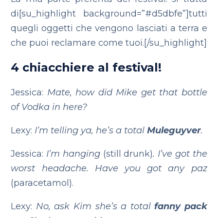
di[su_highlight background=”#d5dbfe”]tutti
quegli oggetti che vengono lasciati a terra e
che puoi reclamare come tuoi.[/su_highlight]
4 chiacchiere al festival!
Jessica:
Mate, how did Mike get that bottle
of Vodka in here?
Lexy:
I’m telling ya, he’s a total
Muleguyver
.
Jessica:
I’m hanging
(still drunk)
. I’ve got the
worst headache. Have you got any paz
(paracetamol).
Lexy:
No, ask Kim she’s a total
fanny pack