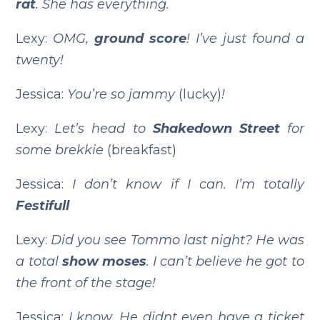
rat
. She has everything.
Lexy:
OMG,
ground score
! I’ve just found a
twenty!
Jessica:
You’re so jammy
(lucky)
!
Lexy:
Let’s head to
Shakedown Street
for
some brekkie
(breakfast)
Jessica:
I don’t know if I can. I’m totally
Festifull
Lexy:
Did you see Tommo last night? He was
a total
show moses
. I can’t believe he got to
the front of the stage!
Jessica:
I know. He didnt even have a ticket