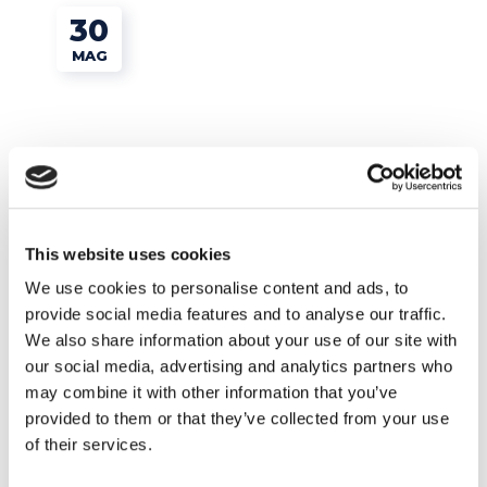
30
MAG
This website uses cookies
We use cookies to personalise content and ads, to
provide social media features and to analyse our traffic.
Tips e Curiosità
We also share information about your use of our site with
our social media, advertising and analytics partners who
may combine it with other information that you’ve
L’Australia è sempre una buona idea:
provided to them or that they’ve collected from your use
intervista a Ketty
of their services.
READ MORE