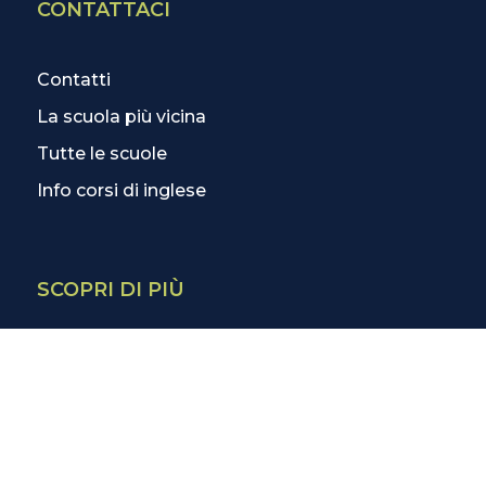
CONTATTACI
Contatti
La scuola più vicina
Tutte le scuole
Info corsi di inglese
SCOPRI DI PIÙ
Magazine
3 Lezioni Omaggio
Welfare
Test di inglese