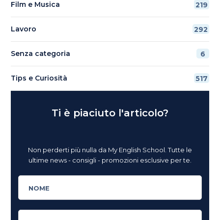
Film e Musica
219
Lavoro
292
Senza categoria
6
Tips e Curiosità
517
Ti è piaciuto l'articolo?
Non perderti più nulla da My English School. Tutte le
ultime news - consigli - promozioni esclusive per te.