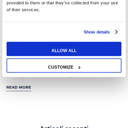
provided to them or that they’ve collected from your use
of their services.
Show details
Esercizi e Grammatica
ALLOW ALL
Girare il mondo grazie ai social: intervista a
CUSTOMIZE
Nicoletta di “Il filo di Nicky”
READ MORE