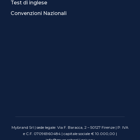
Test di inglese
Convenzioni Nazionali
Mybrand Srl | sede legale: Via F. Baracca, 2 – 50127 Firenze | P. IVA
e C.F. 07096960484 | capitale sociale € 10.000,00 |
info@myes.school
|
privacy