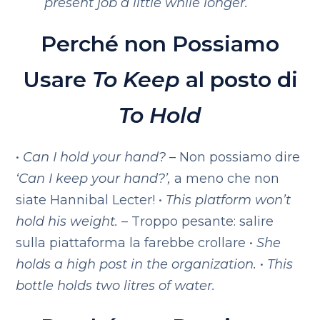
present job a little while longer.
Perché non Possiamo
Usare
To Keep
al posto di
To Hold
•
Can I
hold
your hand?
– Non possiamo dire
‘Can I keep your hand?’,
a meno che non
siate Hannibal Lecter!
•
This platform won’t
hold
his weight.
– Troppo pesante: salire
sulla piattaforma la farebbe crollare
•
She
holds
a high post in the organization.
•
This
bottle
holds
two litres of water.