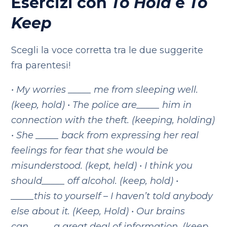
Esercizi con
To Hold
e
To
Keep
Scegli la voce corretta tra le due suggerite
fra parentesi!
•
My worries _____ me from sleeping well.
(keep, hold)
•
The police are_____ him in
connection with the theft. (keeping,
holding)
•
She _____ back from expressing her real
feelings for fear that she
would be
misunderstood. (kept, held)
•
I think you
should_____ off alcohol. (keep, hold)
•
_____this to yourself – I haven’t told anybody
else about it. (Keep,
Hold)
•
Our brains
can_____ a great deal of information. (keep,