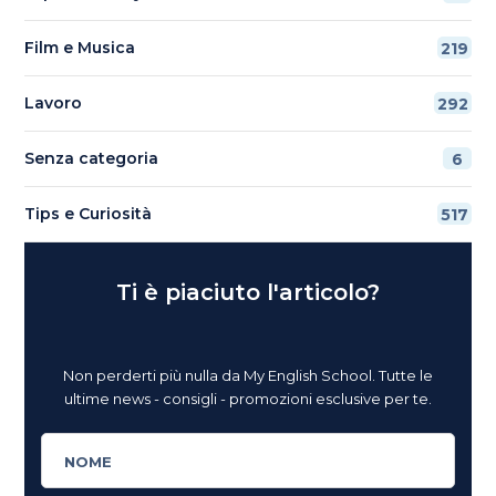
Film e Musica
219
Lavoro
292
Senza categoria
6
Tips e Curiosità
517
Ti è piaciuto l'articolo?
Non perderti più nulla da My English School. Tutte le
ultime news - consigli - promozioni esclusive per te.