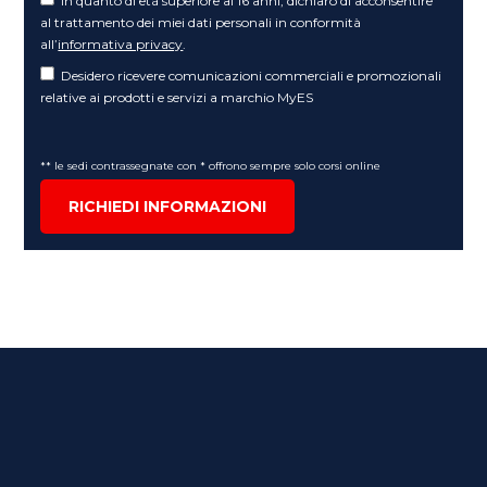
In quanto di età superiore ai 16 anni, dichiaro di acconsentire
al trattamento dei miei dati personali in conformità
all’
informativa privacy
.
Desidero ricevere comunicazioni commerciali e promozionali
relative ai prodotti e servizi a marchio MyES
** le sedi contrassegnate con * offrono sempre solo corsi online
RICHIEDI INFORMAZIONI