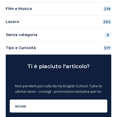
Film e Musica
219
Lavoro
292
Senza categoria
6
Tips e Curiosità
517
Ti è piaciuto l'articolo?
Non perderti più nulla da My English School. Tutte le
ultime news - consigli - promozioni esclusive per te.