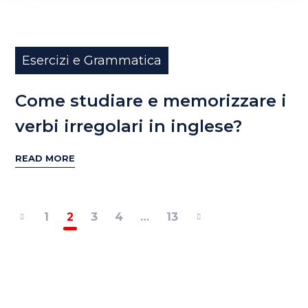
Esercizi e Grammatica
Come studiare e memorizzare i
verbi irregolari in inglese?
READ MORE
1
2
3
4
…
13