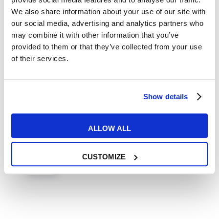
We also share information about your use of our site with
our social media, advertising and analytics partners who
Esercizi e Grammatica
may combine it with other information that you’ve
provided to them or that they’ve collected from your use
Differenza tra some e any in
of their services.
inglese
Show details
READ MORE
ALLOW ALL
21
CUSTOMIZE
NOV