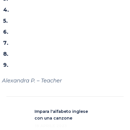
had not been walking
had he been studying
had been driving
had been painting
had not been working
had been cycling
Alexandra P. – Teacher
Impara l'alfabeto inglese
con una canzone
18 APRILE 2023