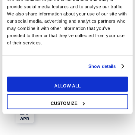
provide social media features and to analyse our traffic.
We also share information about your use of our site with
our social media, advertising and analytics partners who
may combine it with other information that you’ve
provided to them or that they’ve collected from your use
of their services.
Esercizi e Grammatica
Qual è la differenza tra less e a few?
Show details
READ MORE
ALLOW ALL
CUSTOMIZE
27
APR