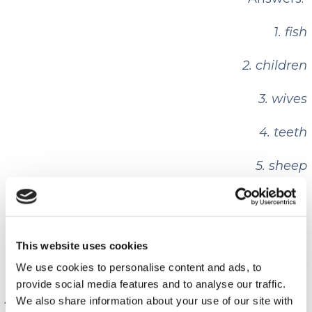
1. fish
2. children
3. wives
4. teeth
5. sheep
6. women
7. people
This website uses cookies
8. mice
We use cookies to personalise content and ads, to
provide social media features and to analyse our traffic.
Alexandra P. – Teacher
We also share information about your use of our site with