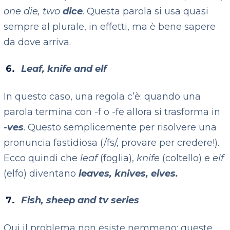
one die, two
d
ice
. Questa parola si usa quasi
sempre al plurale, in effetti, ma è bene sapere
da dove arriva.
Leaf, knife and elf
In questo caso, una regola c’è: quando una
parola termina con -f o -fe allora si trasforma in
-ves
. Questo semplicemente per risolvere una
pronuncia fastidiosa (/fs/, provare per credere!).
Ecco quindi che
leaf
(foglia),
knife
(coltello) e
elf
(elfo) diventano
lea
ves
, kni
ves
, el
ves
.
Fish, sheep and tv series
Qui il problema non esiste nemmeno: queste