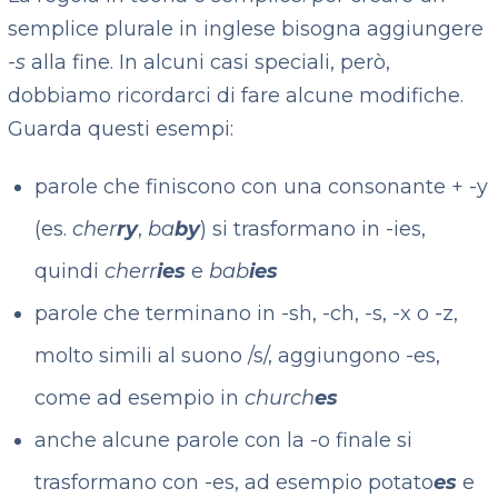
semplice plurale in inglese bisogna aggiungere
-s
alla fine. In alcuni casi speciali, però,
dobbiamo ricordarci di fare alcune modifiche.
Guarda questi esempi:
parole che finiscono con una consonante + -y
(es.
cher
ry
,
ba
by
) si trasformano in -ies,
quindi
cherr
ies
e
bab
ies
parole che terminano in -sh, -ch, -s, -x o -z,
molto simili al suono /s/, aggiungono -es,
come ad esempio in
church
es
anche alcune parole con la -o finale si
trasformano con -es, ad esempio potato
es
e