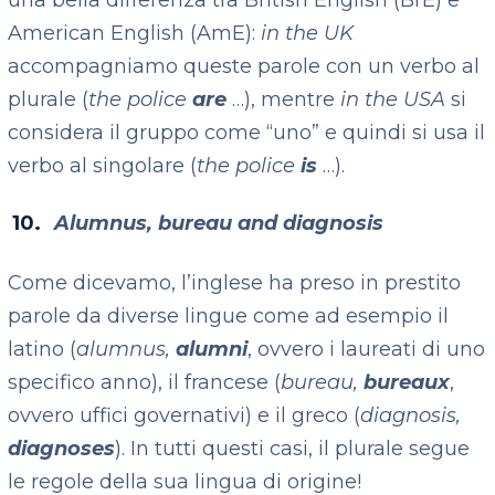
una bella differenza tra British English (BrE) e
American English (AmE):
in the UK
accompagniamo queste parole con un verbo al
plurale (
the police
are
…), mentre
in the USA
si
considera il gruppo come “uno” e quindi si usa il
verbo al singolare (
the police
is
…).
Alumnus, bureau and diagnosis
Come dicevamo, l’inglese ha preso in prestito
parole da diverse lingue come ad esempio il
latino (
alumnus,
alumn
i
, ovvero i laureati di uno
specifico anno), il francese (
bureau,
bureau
x
,
ovvero uffici governativi) e il greco (
diagnosis,
diagnos
es
). In tutti questi casi, il plurale segue
le regole della sua lingua di origine!