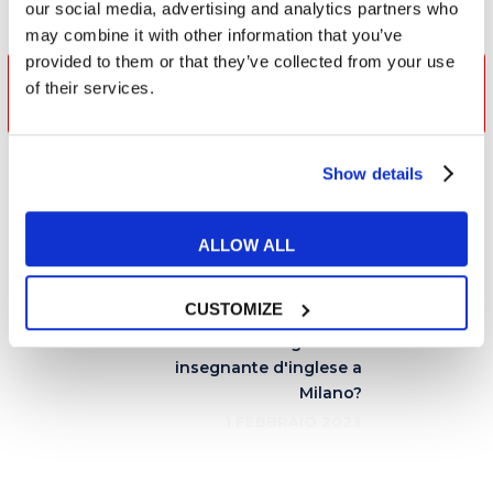
our social media, advertising and analytics partners who
may combine it with other information that you’ve
provided to them or that they’ve collected from your use
Prova il test di inglese per scoprire il
of their services.
tuo livello
Show details
I 3 modi per dire "da solo" in
ALLOW ALL
inglese
30 GENNAIO 2023
CUSTOMIZE
Come scegliere un
insegnante d'inglese a
Milano?
1 FEBBRAIO 2023