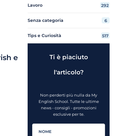
Lavoro
292
Senza categoria
6
Tips e Curiosità
517
ish e
Ti è piaciuto
l'articolo?
Non perderti più nulla da My
English School. Tutte le ultime
news - consigli - promozioni
esclusive per te.