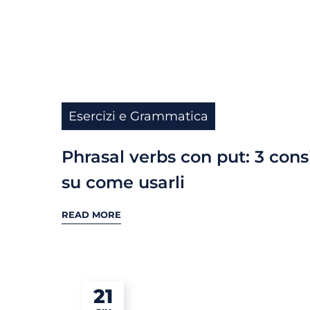
Esercizi e Grammatica
Phrasal verbs con put: 3 cons
su come usarli
READ MORE
21