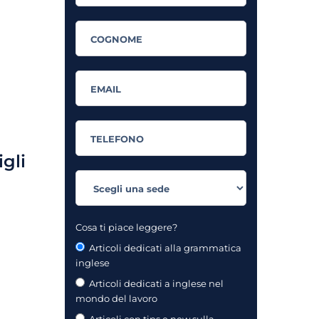
igli
Cosa ti piace leggere?
Articoli dedicati alla grammatica
inglese
Articoli dedicati a inglese nel
mondo del lavoro