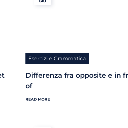
GIU
Esercizi e Grammatica
et
Differenza fra opposite e in f
of
READ MORE