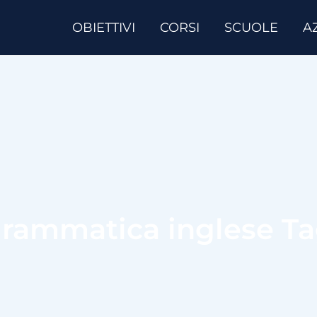
OBIETTIVI
CORSI
SCUOLE
A
rammatica inglese T