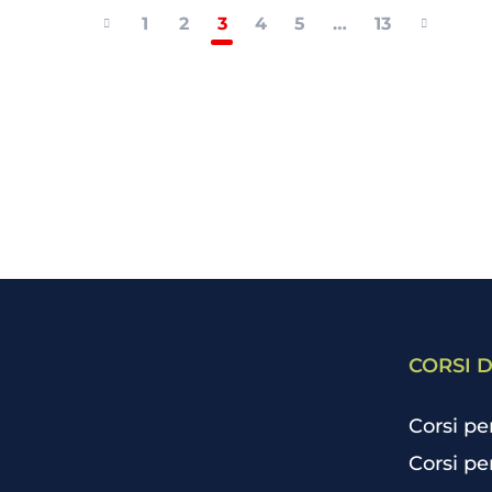
1
2
3
4
5
…
13
CORSI D
Corsi pe
Corsi pe