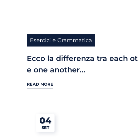
Esercizi e Grammatica
Ecco la differenza tra each o
e one another…
READ MORE
04
SET