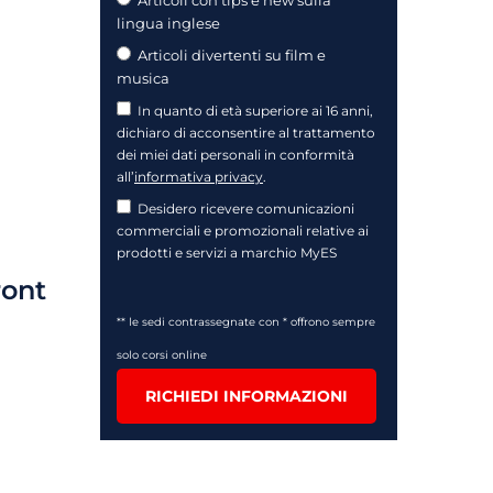
Articoli con tips e new sulla
lingua inglese
Articoli divertenti su film e
musica
In quanto di età superiore ai 16 anni,
dichiaro di acconsentire al trattamento
dei miei dati personali in conformità
all’
informativa privacy
.
Desidero ricevere comunicazioni
commerciali e promozionali relative ai
prodotti e servizi a marchio MyES
ront
** le sedi contrassegnate con * offrono sempre
solo corsi online
RICHIEDI INFORMAZIONI