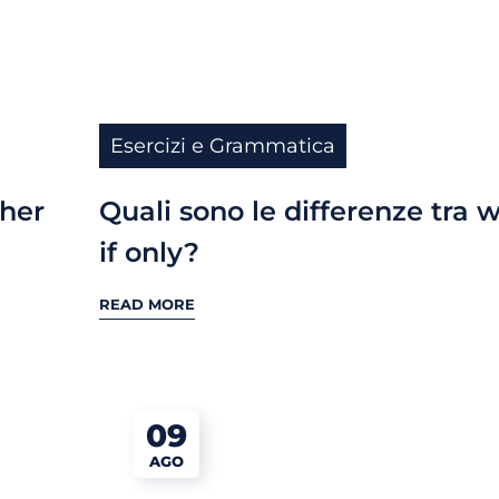
Esercizi e Grammatica
ther
Quali sono le differenze tra w
if only?
READ MORE
09
AGO