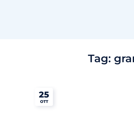
Tag:
gra
25
OTT