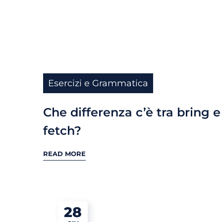
Esercizi e Grammatica
Che differenza c’è tra bring e
fetch?
READ MORE
28