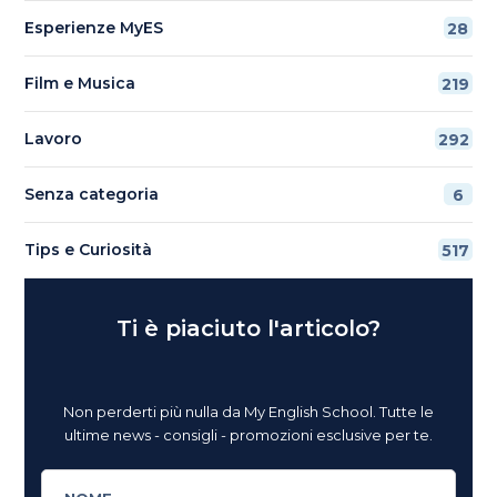
Esperienze MyES
28
Film e Musica
219
Lavoro
292
Senza categoria
6
Tips e Curiosità
517
Ti è piaciuto l'articolo?
Non perderti più nulla da My English School. Tutte le
ultime news - consigli - promozioni esclusive per te.