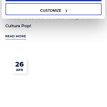
Esercizi e Grammatica
CUSTOMIZE
Phrasal Verbs con “To Make”: scoprili con la
Cultura Pop!
READ MORE
26
APR