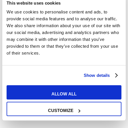
This website uses cookies
26
We use cookies to personalise content and ads, to
GEN
provide social media features and to analyse our traffic.
We also share information about your use of our site with
our social media, advertising and analytics partners who
may combine it with other information that you’ve
provided to them or that they’ve collected from your use
of their services.
Esercizi e Grammatica
Show details
Cover Letter: tutti i trucchi per
ALLOW ALL
scriverne una efficace
READ MORE
CUSTOMIZE