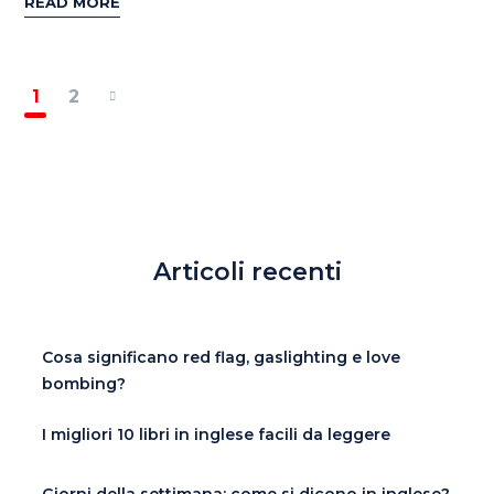
READ MORE
1
2
Articoli recenti
Cosa significano red flag, gaslighting e love
bombing?
I migliori 10 libri in inglese facili da leggere
Giorni della settimana: come si dicono in inglese?