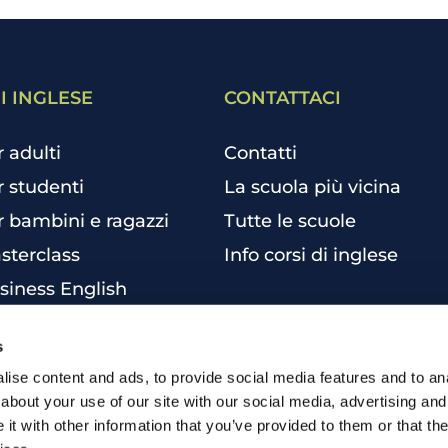
I INGLESE
CONTATTACI
r adulti
Contatti
r studenti
La scuola più vicina
r bambini e ragazzi
Tutte le scuole
sterclass
Info corsi di inglese
siness English
per aziende
s
una certificazione
ise content and ads, to provide social media features and to anal
 inglese online
about your use of our site with our social media, advertising and
inglese individuali
t with other information that you’ve provided to them or that the