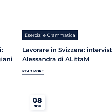
Esercizi e Grammatica
:
Lavorare in Svizzera: intervis
giani
Alessandra di ALittaM
READ MORE
08
NOV