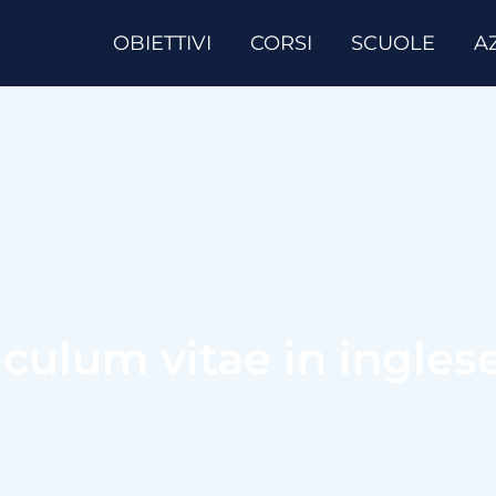
OBIETTIVI
CORSI
SCUOLE
A
iculum vitae in ingles