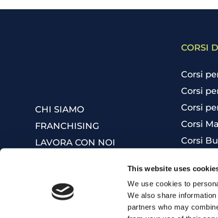
CORSI D
Corsi pe
Corsi pe
Corsi pe
CHI SIAMO
Corsi Ma
FRANCHISING
Corsi Bu
LAVORA CON NOI
Inglese 
F.A.Q.
This website uses cookie
Ottieni 
DIVERSITY POLICY
We use cookies to personal
Corsi di
MYES WORLD
We also share information 
Corsi di 
partners who may combine i