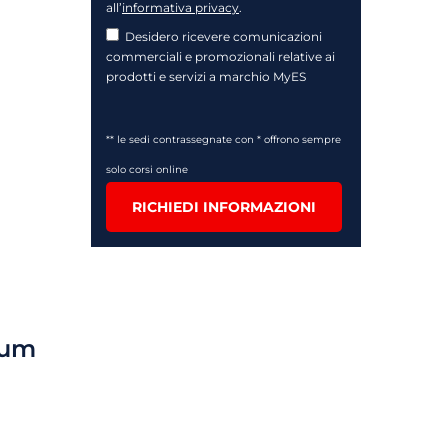
all’
informativa privacy
.
Desidero ricevere comunicazioni
commerciali e promozionali relative ai
prodotti e servizi a marchio MyES
** le sedi contrassegnate con * offrono sempre
solo corsi online
RICHIEDI INFORMAZIONI
lum