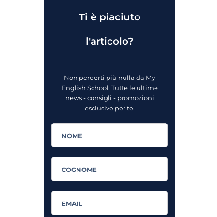
Ti è piaciuto
l'articolo?
Non perderti più nulla da My
English School. Tutte le ultime
news - consigli - promozioni
esclusive per te.