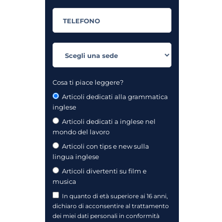
Cosa ti piace leggere?
Articoli dedicati alla grammatica
inglese
Articoli dedicati a inglese nel
mondo del lavoro
Articoli con tips e new sulla
lingua inglese
Articoli divertenti su film e
musica
In quanto di età superiore ai 16 anni,
dichiaro di acconsentire al trattamento
dei miei dati personali in conformità