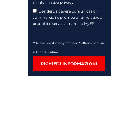
all’
informativa privacy
.
Desidero ricevere comunicazioni
commerciali e promozionali relative ai
prodotti e servizi a marchio MyES
** le sedi contrassegnate con * offrono sempre
solo corsi online
RICHIEDI INFORMAZIONI