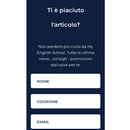
Ti è piaciuto
l'articolo?
Non perderti più nulla da My
English School. Tutte le ultime
news - consigli - promozioni
esclusive per te.