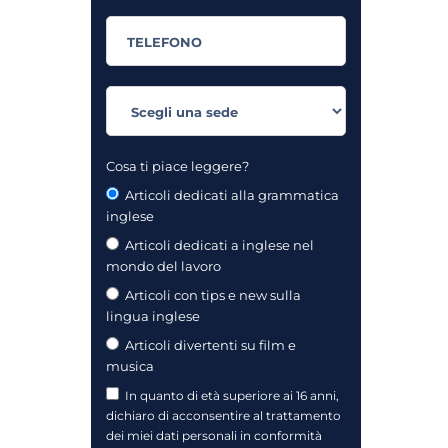
Cosa ti piace leggere?
Articoli dedicati alla grammatica
inglese
Articoli dedicati a inglese nel
mondo del lavoro
Articoli con tips e new sulla
lingua inglese
Articoli divertenti su film e
musica
In quanto di età superiore ai 16 anni,
dichiaro di acconsentire al trattamento
dei miei dati personali in conformità