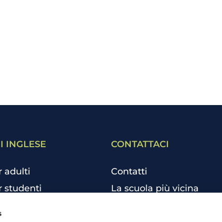
I INGLESE
CONTATTACI
r adulti
Contatti
r studenti
La scuola più vicina
r bambini e ragazzi
Tutte le scuole
s