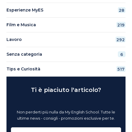
Esperienze MyES
28
Film e Musica
219
Lavoro
292
Senza categoria
6
Tips e Curiosità
517
Ti è piaciuto l'articolo?
Non perderti più nulla da My English School. Tutte le
ultime news - consigli - promozioni esclusive per te.