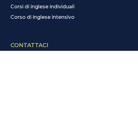
Corsi di inglese individuali
Corso di inglese intensivo
CONTATTACI
Contatti
La scuola più vicina
Tutte le scuole
Info corsi di inglese
SCOPRI DI PIÙ