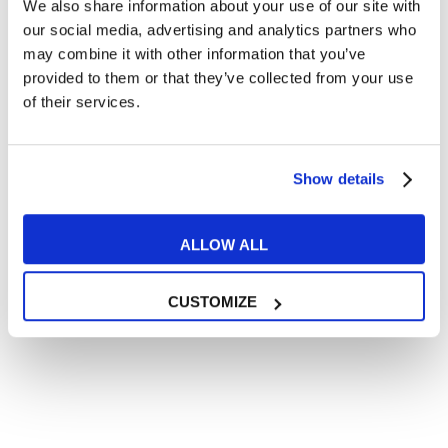
We also share information about your use of our site with
Articoli divertenti su film e musica
our social media, advertising and analytics partners who
In quanto di età superiore ai 16 anni, dichiaro di acconsentire
may combine it with other information that you’ve
al trattamento dei miei dati personali in conformità
provided to them or that they’ve collected from your use
all’
informativa privacy
.
of their services.
Desidero ricevere comunicazioni commerciali e promozionali
relative ai prodotti e servizi a marchio MyES
Show details
** le sedi contrassegnate con * offrono sempre solo corsi online
RICHIEDI INFORMAZIONI
ALLOW ALL
CUSTOMIZE