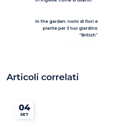
in inglese: come si usano?
17 MAGGIO 2021
In the garden: nomi di fiori e
piante per il tuo giardino
“British”
25 MAGGIO 2021
Articoli correlati
04
SET