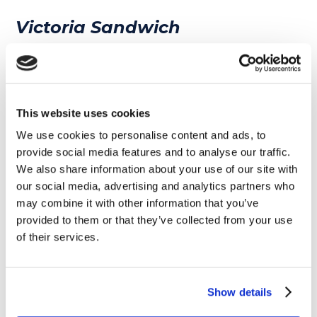
Victoria Sandwich
Cosa c’è di meglio del sapere che il tuo
dolce preferito passerà alla storia con il tuo
nome? Questa fortuna è toccata alla regina
This website uses cookies
Vittoria, con riferimento alla torta che più di
We use cookies to personalise content and ads, to
tutte amava consumare durante l’ora del tè:
provide social media features and to analyse our traffic.
la
Victoria Sponge
, o
Victoria Sandwich
!
Due
We also share information about your use of our site with
our social media, advertising and analytics partners who
strati morbidissimi di
sponge
cake
(una
may combine it with other information that you’ve
sorta di pan di spagna), e in mezzo un
provided to them or that they’ve collected from your use
abbondante strato di marmellata di lamponi
of their services.
e
buttercream
(una crema al burro spesso
usata come farcitura nelle torte). In altre
Show details
parole, la dimostrazione che anche la più