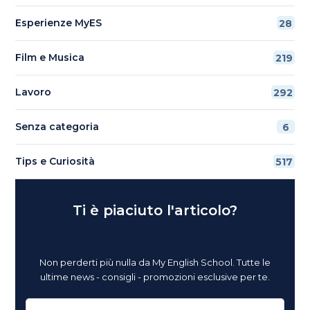
Esperienze MyES
28
Film e Musica
219
Lavoro
292
Senza categoria
6
Tips e Curiosità
517
Ti è piaciuto l'articolo?
Non perderti più nulla da My English School. Tutte le
ultime news - consigli - promozioni esclusive per te.