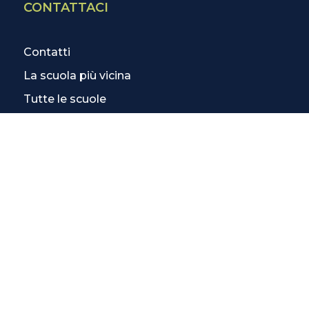
CONTATTACI
Contatti
La scuola più vicina
Tutte le scuole
Info corsi di inglese
SCOPRI DI PIÙ
Magazine
3 Lezioni Omaggio
Welfare
Test di inglese