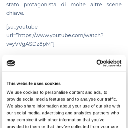
stato protagonista di molte altre scene
chiave.
[su_youtube
url=”https://www.youtube.com/watch?
v=yVVgASDz8pM”]
Tempio di Mussenden,
Spiaggia di Downhill (
Spiaggia
del Rogo dei Sette Dei
)
This website uses cookies
We use cookies to personalise content and ads, to
Ben due chilometri di sabbia dorata
provide social media features and to analyse our traffic.
caratterizzano questa splendida spiaggia
We also share information about your use of our site with
posta ai piedi della scogliera su cui sorge il
our social media, advertising and analytics partners who
Tempio di Mussenden.
Il tempio e la
may combine it with other information that you’ve
provided to them or that they’ve collected from your use